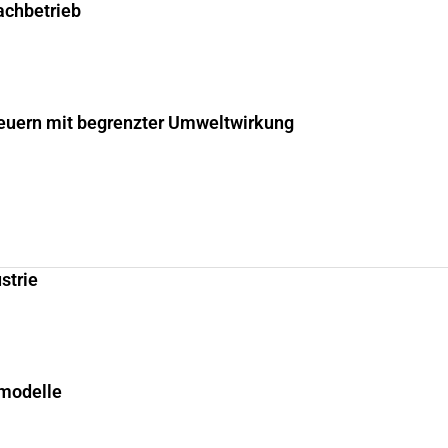
fachbetrieb
uern mit begrenzter Umweltwirkung
strie
smodelle