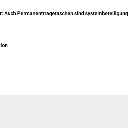
ar: Auch Permanenttragetaschen sind systembeteiligungs
tion