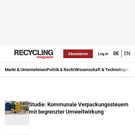
DE
EN
Abonnieren
Log in
Markt & Unternehmen
Politik & Recht
Wissenschaft & Technologie
Ma
Studie: Kommunale Verpackungssteuern
mit begrenzter Umweltwirkung