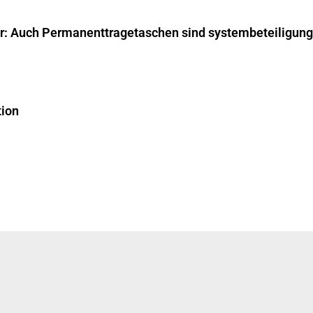
ar: Auch Permanenttragetaschen sind systembeteiligungs
tion