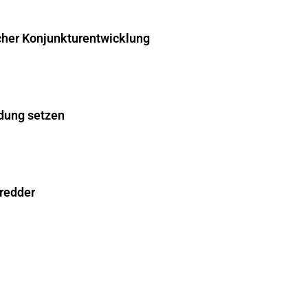
cher Konjunkturentwicklung
dung setzen
hredder