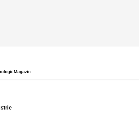
nologie
Magazin
strie