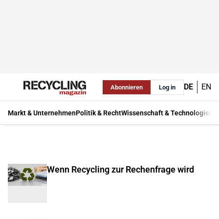
DE
EN
Abonnieren
Log in
Markt & Unternehmen
Politik & Recht
Wissenschaft & Technologie
Ma
Wenn Recycling zur Rechenfrage wird