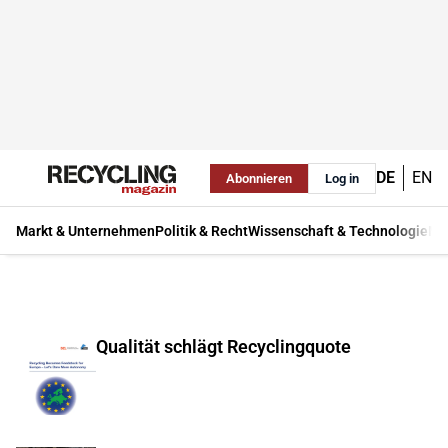
DE
EN
Abonnieren
Log in
Markt & Unternehmen
Politik & Recht
Wissenschaft & Technologie
Ma
Qualität schlägt Recyclingquote