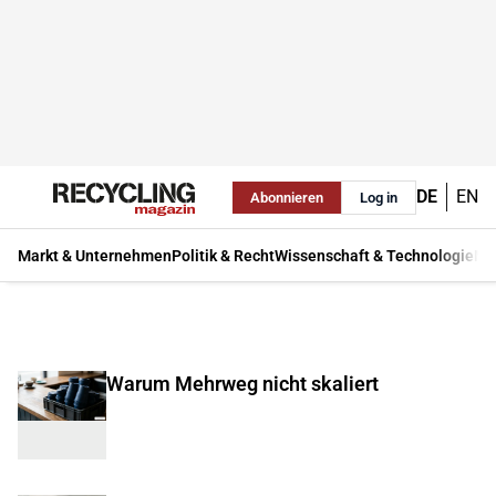
DE
EN
Abonnieren
Log in
Markt & Unternehmen
Politik & Recht
Wissenschaft & Technologie
Ma
Warum Mehrweg nicht skaliert