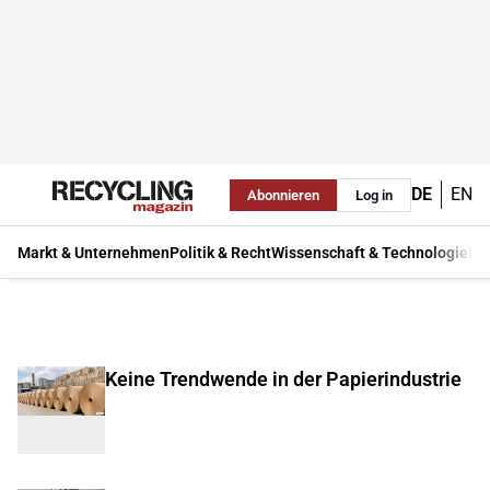
DE
EN
Abonnieren
Log in
Markt & Unternehmen
Politik & Recht
Wissenschaft & Technologie
Ma
Keine Trendwende in der Papierindustrie