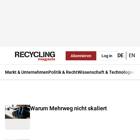
DE
EN
Abonnieren
Log in
Markt & Unternehmen
Politik & Recht
Wissenschaft & Technologie
Ma
Warum Mehrweg nicht skaliert