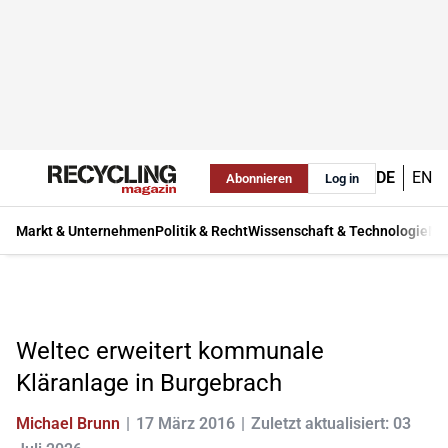
DE
EN
Abonnieren
Log in
Markt & Unternehmen
Politik & Recht
Wissenschaft & Technologie
Ma
Weltec erweitert kommunale
Kläranlage in Burgebrach
Michael Brunn
17 März 2016
Zuletzt aktualisiert: 03