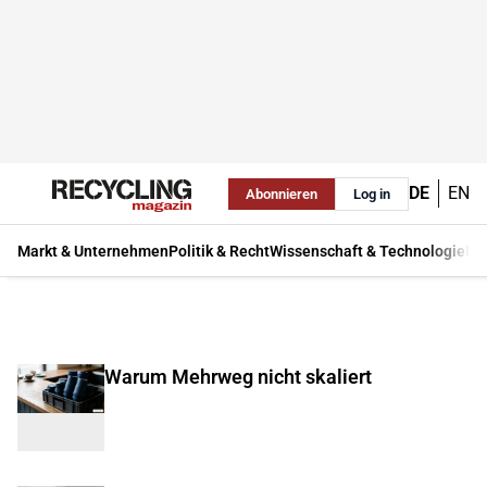
DE
EN
Abonnieren
Log in
Markt & Unternehmen
Politik & Recht
Wissenschaft & Technologie
Ma
Warum Mehrweg nicht skaliert