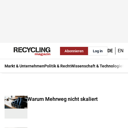
DE
EN
Abonnieren
Log in
Markt & Unternehmen
Politik & Recht
Wissenschaft & Technologie
Ma
Warum Mehrweg nicht skaliert