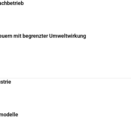
fachbetrieb
uern mit begrenzter Umweltwirkung
strie
smodelle