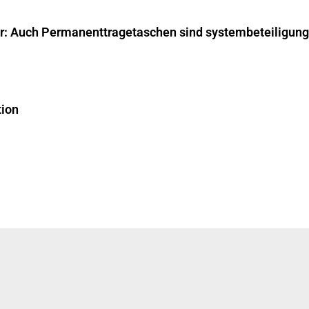
ar: Auch Permanenttragetaschen sind systembeteiligungs
tion