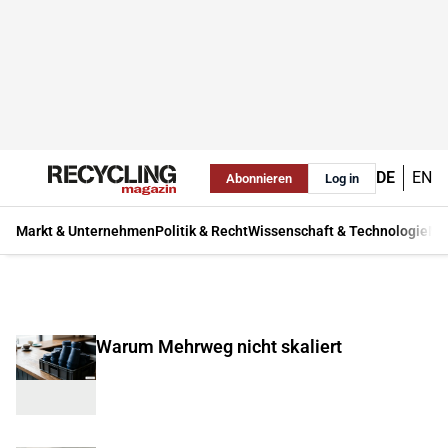
DE
EN
Abonnieren
Log in
Markt & Unternehmen
Politik & Recht
Wissenschaft & Technologie
Ma
Warum Mehrweg nicht skaliert