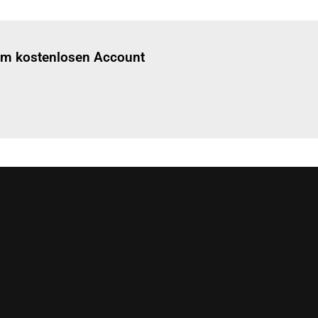
Einloggen
um diesen Artikel zu lesen.
nem kostenlosen Account