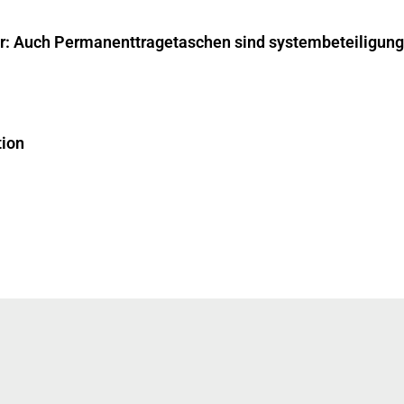
ar: Auch Permanenttragetaschen sind systembeteiligungs
tion