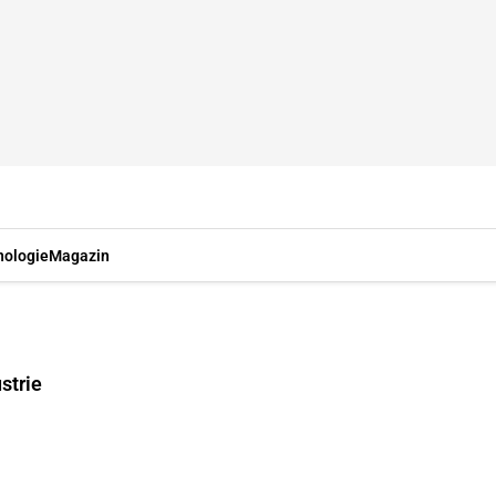
nologie
Magazin
strie