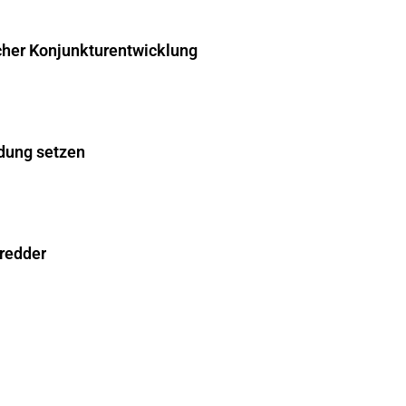
cher Konjunkturentwicklung
dung setzen
hredder