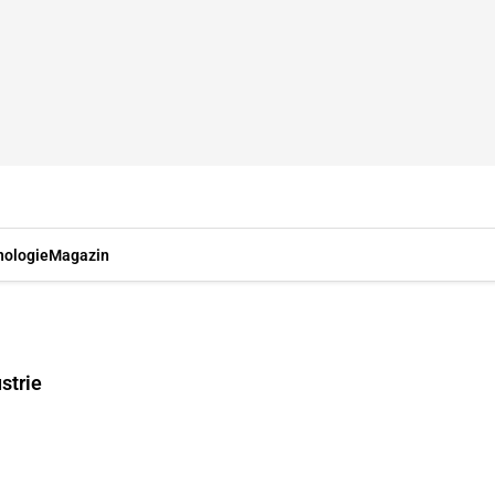
nologie
Magazin
strie