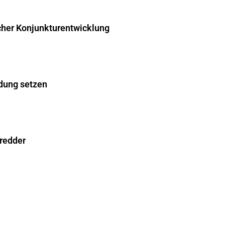
cher Konjunkturentwicklung
dung setzen
hredder