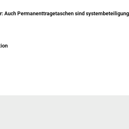
ar: Auch Permanenttragetaschen sind systembeteiligungs
tion