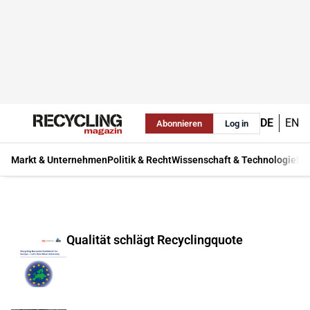
DE
EN
Abonnieren
Log in
Markt & Unternehmen
Politik & Recht
Wissenschaft & Technologie
Ma
Qualität schlägt Recyclingquote