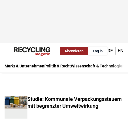
DE
EN
Abonnieren
Log in
Markt & Unternehmen
Politik & Recht
Wissenschaft & Technologie
Ma
Studie: Kommunale Verpackungssteuern
mit begrenzter Umweltwirkung