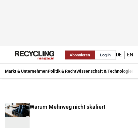
DE
EN
Abonnieren
Log in
Markt & Unternehmen
Politik & Recht
Wissenschaft & Technologie
Ma
Warum Mehrweg nicht skaliert