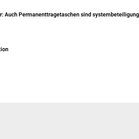
ar: Auch Permanenttragetaschen sind systembeteiligungs
tion