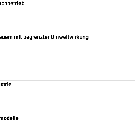
fachbetrieb
uern mit begrenzter Umweltwirkung
strie
smodelle