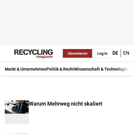
DE
EN
Abonnieren
Log in
Markt & Unternehmen
Politik & Recht
Wissenschaft & Technologie
Ma
Warum Mehrweg nicht skaliert