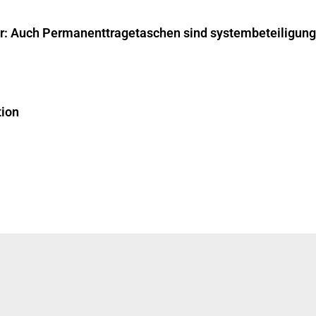
ar: Auch Permanenttragetaschen sind systembeteiligungs
tion