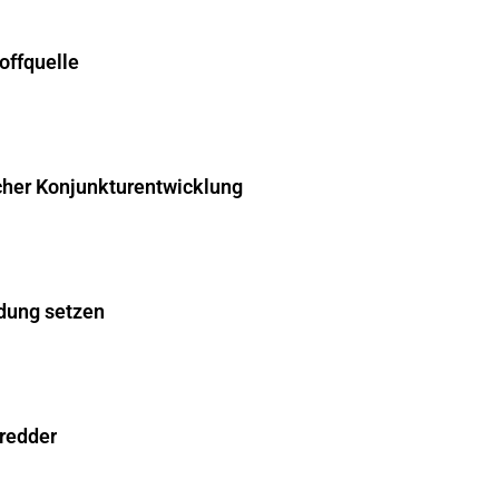
offquelle
cher Konjunkturentwicklung
dung setzen
hredder