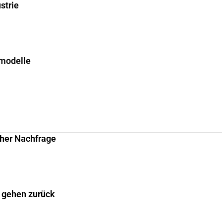
strie
smodelle
cher Nachfrage
 gehen zurück