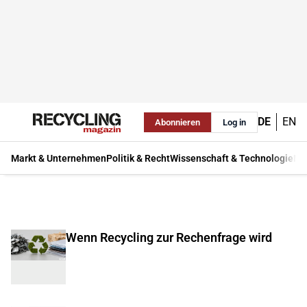
DE
EN
Abonnieren
Log in
Markt & Unternehmen
Politik & Recht
Wissenschaft & Technologie
Ma
Wenn Recycling zur Rechenfrage wird