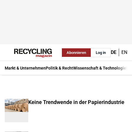
DE
EN
Abonnieren
Log in
Markt & Unternehmen
Politik & Recht
Wissenschaft & Technologie
Ma
Keine Trendwende in der Papierindustrie