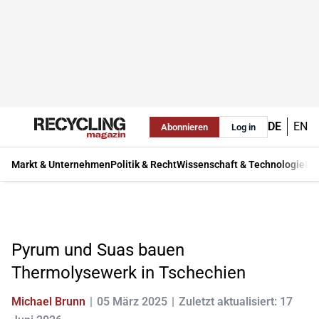
DE
EN
Abonnieren
Log in
Markt & Unternehmen
Politik & Recht
Wissenschaft & Technologie
Ma
Pyrum und Suas bauen
Thermolysewerk in Tschechien
Michael Brunn
05 März 2025
Zuletzt aktualisiert: 17