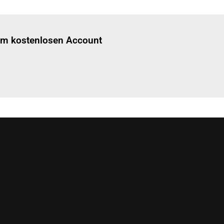
Einloggen
um diesen Artikel zu lesen.
nem kostenlosen Account