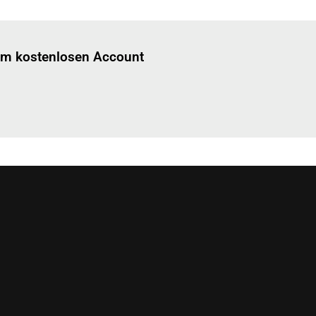
Einloggen
um diesen Artikel zu lesen.
nem kostenlosen Account