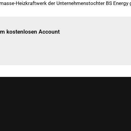
omasse-Heizkraftwerk der Unternehmenstochter BS Energy g
Einloggen
um diesen Artikel zu lesen.
nem kostenlosen Account