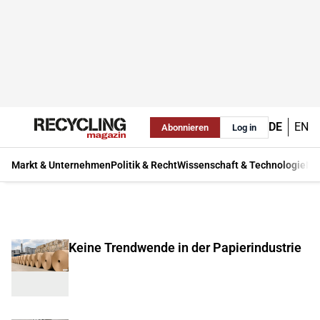
DE
EN
Abonnieren
Log in
Markt & Unternehmen
Politik & Recht
Wissenschaft & Technologie
Ma
Keine Trendwende in der Papierindustrie