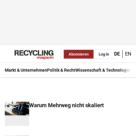
DE
EN
Abonnieren
Log in
Markt & Unternehmen
Politik & Recht
Wissenschaft & Technologie
Ma
Warum Mehrweg nicht skaliert