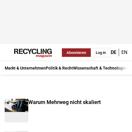
DE
EN
Abonnieren
Log in
Markt & Unternehmen
Politik & Recht
Wissenschaft & Technologie
Ma
Warum Mehrweg nicht skaliert