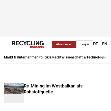
DE
EN
Abonnieren
Log in
Markt & Unternehmen
Politik & Recht
Wissenschaft & Technologie
Ma
Re-Mining im Westbalkan als
Rohstoffquelle