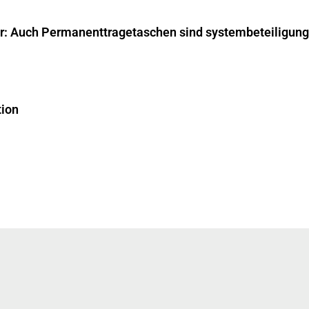
ar: Auch Permanenttragetaschen sind systembeteiligungs
tion