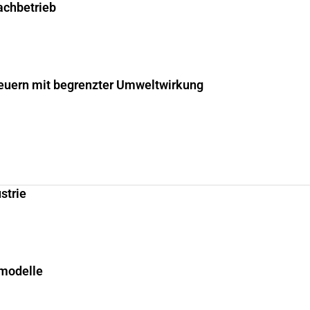
fachbetrieb
uern mit begrenzter Umweltwirkung
strie
smodelle