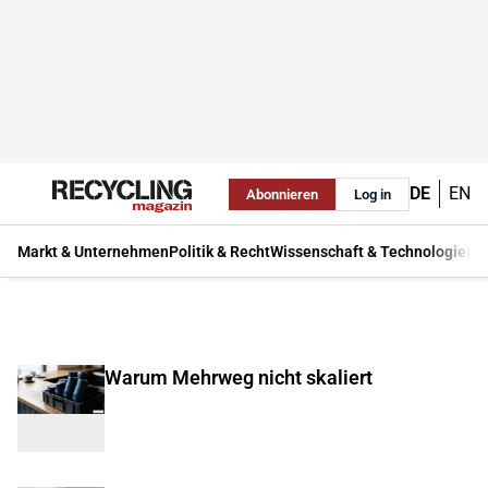
DE
EN
Abonnieren
Log in
Markt & Unternehmen
Politik & Recht
Wissenschaft & Technologie
Ma
Warum Mehrweg nicht skaliert