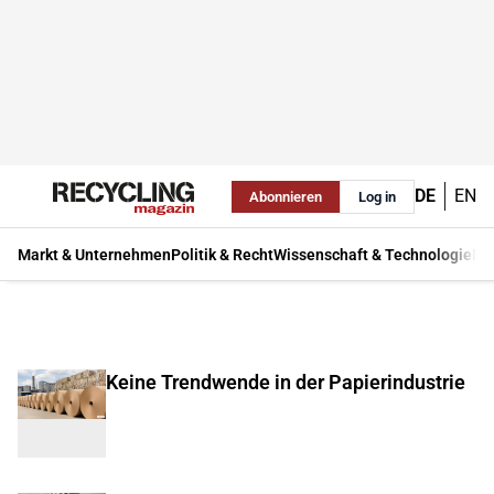
DE
EN
Abonnieren
Log in
Markt & Unternehmen
Politik & Recht
Wissenschaft & Technologie
Ma
Keine Trendwende in der Papierindustrie