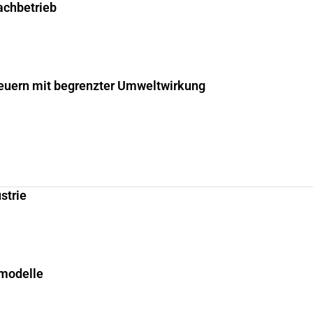
fachbetrieb
uern mit begrenzter Umweltwirkung
strie
smodelle