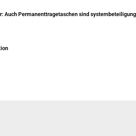
ar: Auch Permanenttragetaschen sind systembeteiligungs
tion