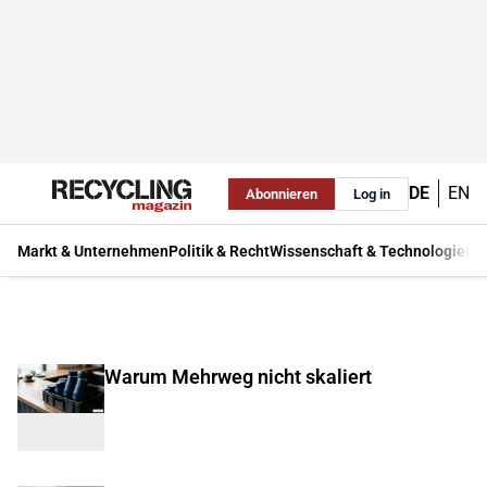
DE
EN
Abonnieren
Log in
Markt & Unternehmen
Politik & Recht
Wissenschaft & Technologie
Ma
Warum Mehrweg nicht skaliert