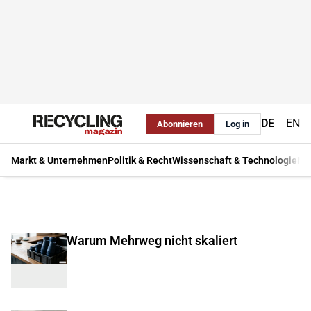
DE
EN
Abonnieren
Log in
Markt & Unternehmen
Politik & Recht
Wissenschaft & Technologie
Ma
Warum Mehrweg nicht skaliert