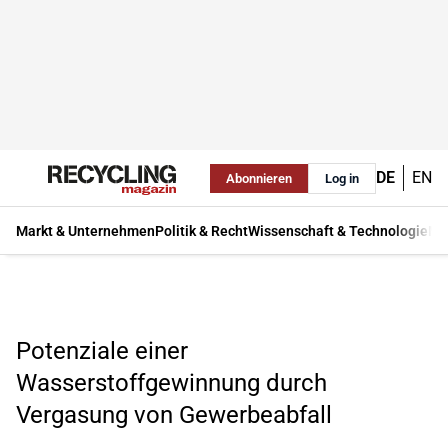
DE
EN
Abonnieren
Log in
Markt & Unternehmen
Politik & Recht
Wissenschaft & Technologie
Ma
Potenziale einer
Wasserstoffgewinnung durch
Vergasung von Gewerbeabfall