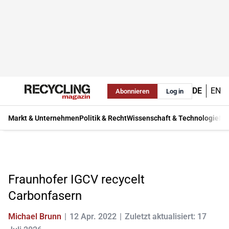
DE
EN
Abonnieren
Log in
Markt & Unternehmen
Politik & Recht
Wissenschaft & Technologie
Ma
Fraunhofer IGCV recycelt
Carbonfasern
Michael Brunn
12 Apr. 2022
Zuletzt aktualisiert: 17