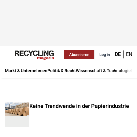
DE
EN
Abonnieren
Log in
Markt & Unternehmen
Politik & Recht
Wissenschaft & Technologie
Ma
Keine Trendwende in der Papierindustrie