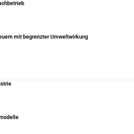
fachbetrieb
uern mit begrenzter Umweltwirkung
strie
smodelle