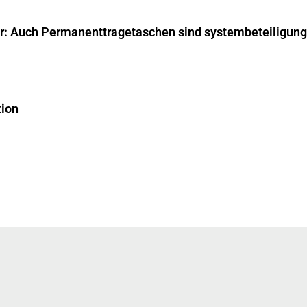
ar: Auch Permanenttragetaschen sind systembeteiligungs
tion