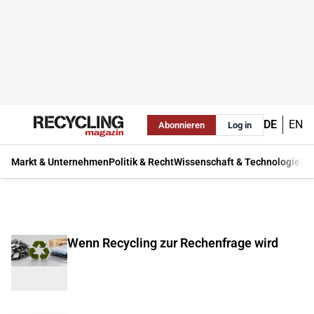
DE
EN
Abonnieren
Log in
Markt & Unternehmen
Politik & Recht
Wissenschaft & Technologie
Ma
Wenn Recycling zur Rechenfrage wird