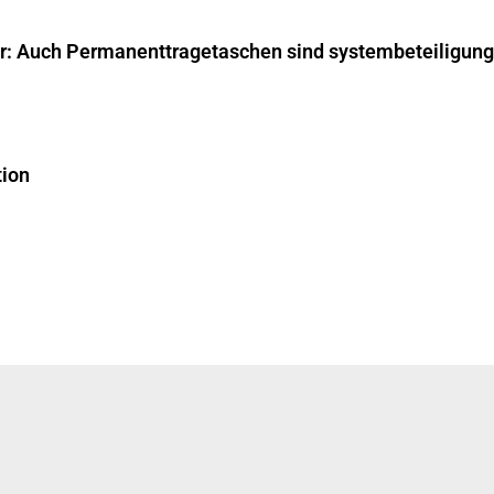
ar: Auch Permanenttragetaschen sind systembeteiligungs
tion