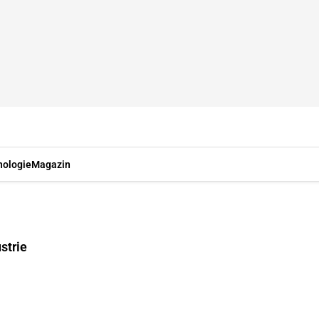
nologie
Magazin
strie