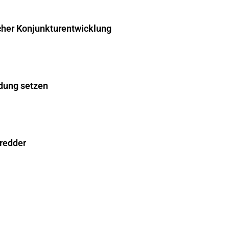
cher Konjunkturentwicklung
dung setzen
hredder