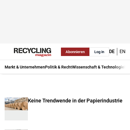
DE
EN
Abonnieren
Log in
Markt & Unternehmen
Politik & Recht
Wissenschaft & Technologie
Ma
Keine Trendwende in der Papierindustrie