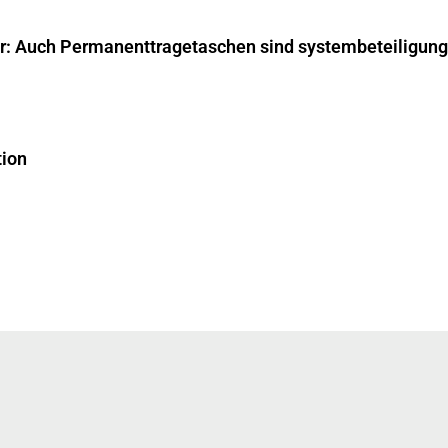
ar: Auch Permanenttragetaschen sind systembeteiligungs
tion