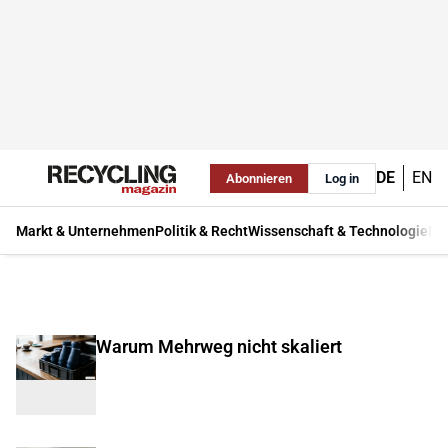
DE
EN
Abonnieren
Log in
Markt & Unternehmen
Politik & Recht
Wissenschaft & Technologie
Ma
Warum Mehrweg nicht skaliert