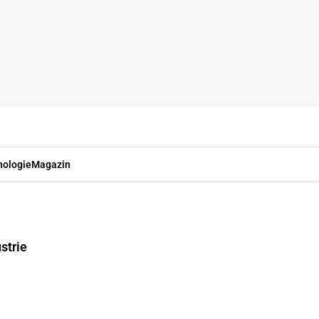
nologie
Magazin
strie