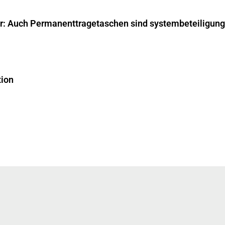
ar: Auch Permanenttragetaschen sind systembeteiligungs
tion