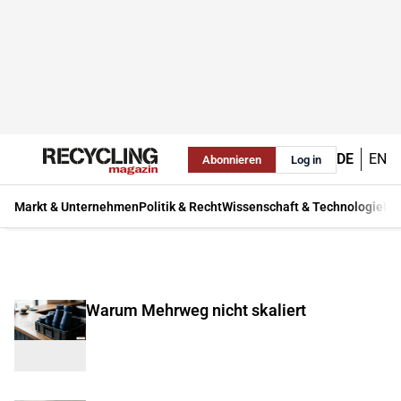
DE
EN
Abonnieren
Log in
Markt & Unternehmen
Politik & Recht
Wissenschaft & Technologie
Ma
Warum Mehrweg nicht skaliert