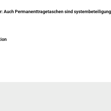
ar: Auch Permanenttragetaschen sind systembeteiligungs
tion