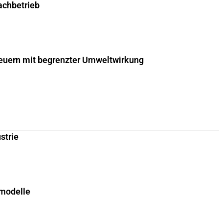
fachbetrieb
uern mit begrenzter Umweltwirkung
strie
smodelle